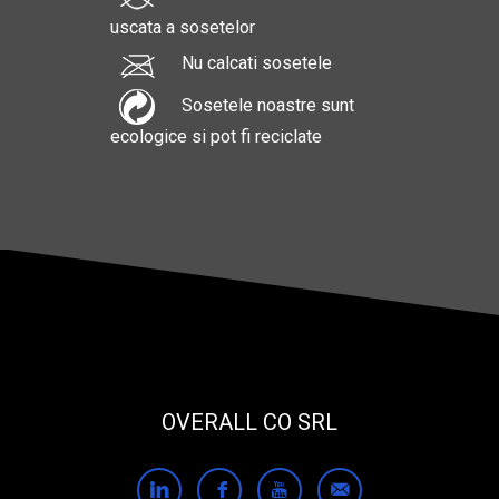
uscata a sosetelor
Nu calcati sosetele
Sosetele noastre sunt
ecologice si pot fi reciclate
OVERALL CO SRL
L
f
U
]