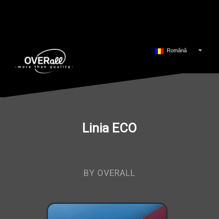
Română
Linia ECO
BY OVERALL